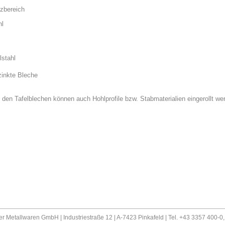
zbereich
hl
lstahl
zinkte Bleche
den Tafelblechen können auch Hohlprofile bzw. Stabmaterialien eingerollt we
er Metallwaren GmbH | Industriestraße 12 | A-7423 Pinkafeld | Tel. +43 3357 400-0