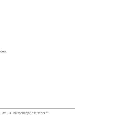
rden.
, Fax 13 |
nikitscher(at)nikitscher.at