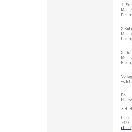
1. Sch
Mon. 
Freita
2.Schi
Mon. 
Freita
3. Sch
Mon. 
Freita
Verfüg
vollst
Fa.
Nikit
z.H. H
Indust
7423 P
office(