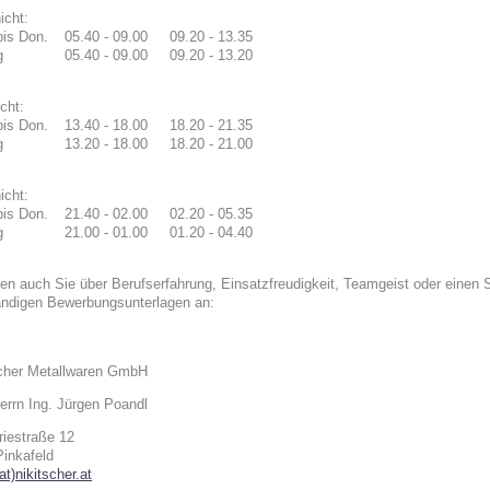
icht:
bis Don.
05.40 - 09.00
09.20 - 13.35
g
05.40 - 09.00
09.20 - 13.20
cht:
bis Don.
13.40 - 18.00
18.20 - 21.35
g
13.20 - 18.00
18.20 - 21.00
icht:
bis Don.
21.40 - 02.00
02.20 - 05.35
g
21.00 - 01.00
01.20 - 04.40
en auch Sie über Berufserfahrung, Einsatzfreudigkeit, Teamgeist oder einen
ändigen Bewerbungsunterlagen an:
scher Metallwaren GmbH
errn Ing. Jürgen Poandl
riestraße 12
inkafeld
at)nikitscher.at