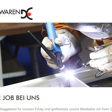
laggebend für unseren Erfolg sind größtenteils unsere Mitarbeiter mit Ihren 